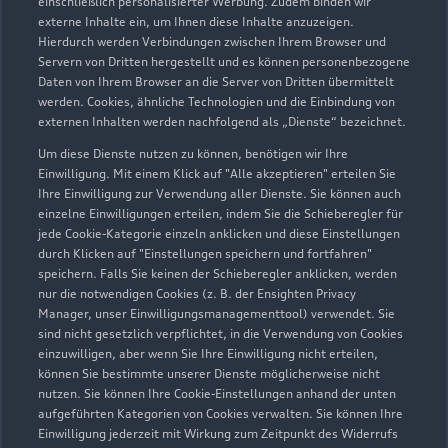
einschließlich personalisierter Werbung. Zudem binden wir
externe Inhalte ein, um Ihnen diese Inhalte anzuzeigen.
Hierdurch werden Verbindungen zwischen Ihrem Browser und
Auenstraße 15
Servern von Dritten hergestellt und es können personenbezogene
85283 Wolnzach
Daten von Ihrem Browser an die Server von Dritten übermittelt
werden. Cookies, ähnliche Technologien und die Einbindung von
08442 92490
externen Inhalten werden nachfolgend als „Dienste“ bezeichnet.
Um diese Dienste nutzen zu können, benötigen wir Ihre
info@autohauswallner.de
Einwilligung. Mit einem Klick auf "Alle akzeptieren" erteilen Sie
Ihre Einwilligung zur Verwendung aller Dienste. Sie können auch
einzelne Einwilligungen erteilen, indem Sie die Schieberegler für
Kontaktdaten herunterladen
jede Cookie-Kategorie einzeln anklicken und diese Einstellungen
durch Klicken auf "Einstellungen speichern und fortfahren"
speichern. Falls Sie keinen der Schieberegler anklicken, werden
nur die notwendigen Cookies (z. B. der Ensighten Privacy
Öffnungszeiten
Manager, unser Einwilligungsmanagementtool) verwendet. Sie
sind nicht gesetzlich verpflichtet, in die Verwendung von Cookies
einzuwilligen, aber wenn Sie Ihre Einwilligung nicht erteilen,
können Sie bestimmte unserer Dienste möglicherweise nicht
Verkauf
nutzen. Sie können Ihre Cookie-Einstellungen anhand der unten
Geschlossen
,
öffnet am
Samstag 09:00
aufgeführten Kategorien von Cookies verwalten. Sie können Ihre
Einwilligung jederzeit mit Wirkung zum Zeitpunkt des Widerrufs