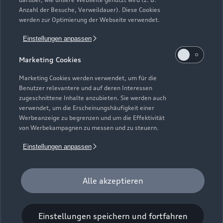
Elektromodelle
Anzahl der Besuche, Verweildauer). Diese Cookies
Gebrauchtwagensuche
Support
werden zur Optimierung der Webseite verwendet.
Saisonale Angebote
Plug-in-Hybride
Gebrauchtwagen
Einstellungen anpassen
Audi Services
Über Audi
Kundenservice
Finanzierung
Marketing Cookies
Garantie
Händlersuche
Aktionen & Angebote
Unternehmen
Marketing Cookies werden verwendet, um für die
Audi digital services
Benutzer relevantere und auf deren Interessen
Audi Code
Geschäftskunden
Karriere
zugeschnittene Inhalte anzubieten. Sie werden auch
myAudi
verwendet, um die Erscheinungshäufigkeit einer
Häufige Fragen (FAQ)
Investor Relations
Werbeanzeige zu begrenzen und um die Effektivität
© 2026 AUDI AG. Alle Rechte vorbehalten
von Werbekampagnen zu messen und zu steuern.
Audi Online Beratung
Presse & Media Center
Impressum
Rechtliches
Hinweisgebersystem
Einstellungen anpassen
Online-Terminvereinbarung
Datenschutz
Datenschutzinformation
Cookie-Einstellungen
Servicekontakt
Cookie-Richtlinie
Barrierefreiheit
Audi erleben
Alle akzeptieren
Digital Services Act
EU Data Act
Bordbuch & Bedienungsanleitungen
Newsletter
Verträge kündigen
Einstellungen speichern und fortfahren