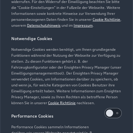
widerrufen. Für den Widerruf der Einwilligung beachten Sie bitte
Service
die "Cookie-Einstellungen" in der Fußzeile der Webseite. Weitere
Geschlossen
,
öffnet am
Samstag 08:00
Informationen sowie konkrete Hinweise zur Verwendung Ihrer
personenbezogenen Daten finden Sie in unserer
Cookie Richtlinie
,
unserem
Datenschutzhinweis
und im
Impressum
.
Teile- & Zubehörverkauf
Geschlossen
,
öffnet am
Samstag 08:00
Notwendige Cookies
Notwendige Cookies werden benötigt, um Ihnen grundlegende
Funktionen während der Nutzung der Webseite zur Verfügung zu
stellen. Zu diesen Funktionen gehört z. B. der
Fahrzeugkonfigurator oder der Ensighten Privacy Manager (unser
Einwilligungsmanagementtool). Der Ensighten Privacy Manager
Zurück nach oben
verwendet Cookies, um Informationen darüber zu speichern, ob
und wenn ja, für welche Kategorien von Cookies Benutzer ihre
Einwilligung erteilt haben. Weitere Informationen zum Ensighten
Modelle
Privacy Manager, sowie zu Ihren Rechten als betroffene Person
können Sie in unserer
Cookie Richtlinie
nachlesen.
Kaufen & leasen
Alle Modelle
Performance Cookies
Modelle vergleichen
Service & Zubehör
Performance Cookies sammeln Informationen
Neuwagensuche
darüber, wie unsere Webseite genutzt wird (z. B.